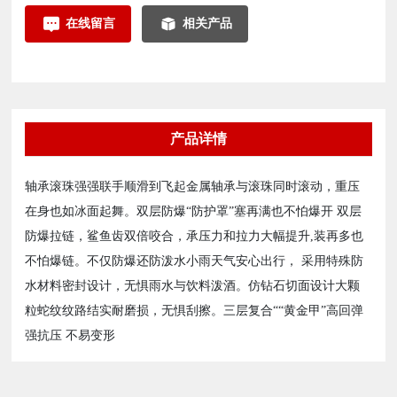
在线留言
相关产品
产品详情
轴承滚珠强强联手顺滑到飞起金属轴承与滚珠同时滚动，重压
在身也如冰面起舞。双层防爆“防护罩”塞再满也不怕爆开 双层
防爆拉链，鲨鱼齿双倍咬合，承压力和拉力大幅提升,装再多也
不怕爆链。不仅防爆还防泼水小雨天气安心出行， 采用特殊防
水材料密封设计，无惧雨水与饮料泼酒。仿钻石切面设计大颗
粒蛇纹纹路结实耐磨损，无惧刮擦。三层复合““黄金甲”高回弹
强抗压 不易变形